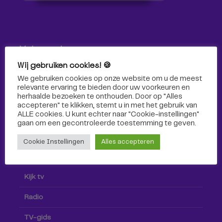
Volg ons!
Wij gebruiken cookies! 🍪
Volg Omroep Tilburg niet alleen hier, maar ook via social
We gebruiken cookies op onze website om u de meest
media!
relevante ervaring te bieden door uw voorkeuren en
herhaalde bezoeken te onthouden. Door op "Alles
accepteren" te klikken, stemt u in met het gebruik van
ALLE cookies. U kunt echter naar "Cookie-instellingen"
gaan om een ​​gecontroleerde toestemming te geven.
Cookie Instellingen
Alles accepteren
Radio & TV
Kijk tv
Radio
TV-gids