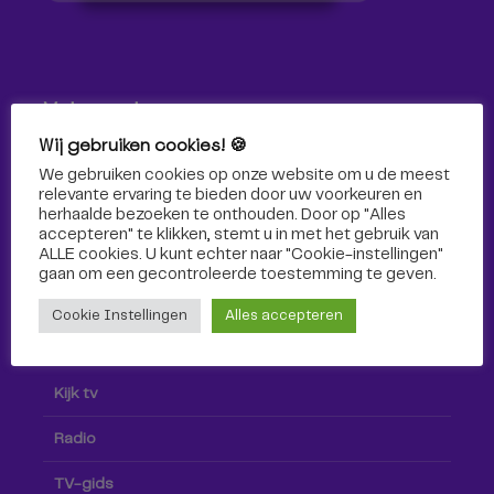
Volg ons!
Wij gebruiken cookies! 🍪
Volg Omroep Tilburg niet alleen hier, maar ook via social
We gebruiken cookies op onze website om u de meest
media!
relevante ervaring te bieden door uw voorkeuren en
herhaalde bezoeken te onthouden. Door op "Alles
accepteren" te klikken, stemt u in met het gebruik van
ALLE cookies. U kunt echter naar "Cookie-instellingen"
gaan om een ​​gecontroleerde toestemming te geven.
Cookie Instellingen
Alles accepteren
Radio & TV
Kijk tv
Radio
TV-gids