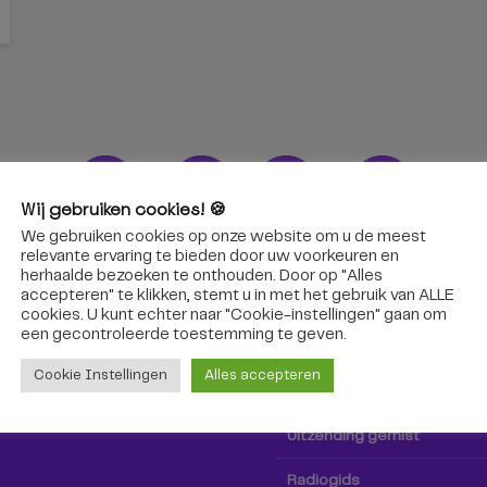
Wij gebruiken cookies! 🍪
We gebruiken cookies op onze website om u de meest
ons!
Radio & TV
relevante ervaring te bieden door uw voorkeuren en
herhaalde bezoeken te onthouden. Door op "Alles
accepteren" te klikken, stemt u in met het gebruik van ALLE
oep Tilburg niet alleen hier,
Kijk tv
cookies. U kunt echter naar "Cookie-instellingen" gaan om
k via social media!
een ​​gecontroleerde toestemming te geven.
Radio
Cookie Instellingen
Alles accepteren
TV-gids
Uitzending gemist
Radiogids