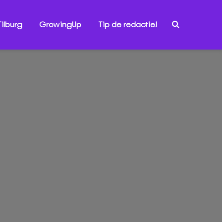
ilburg
GrowingUp
Tip de redactie!