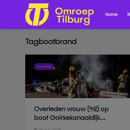
Home
N
Tagbootbrand
TILBURG
Overleden vrouw (42) op
boot Goirkekanaaldijk...
20 mei 2026