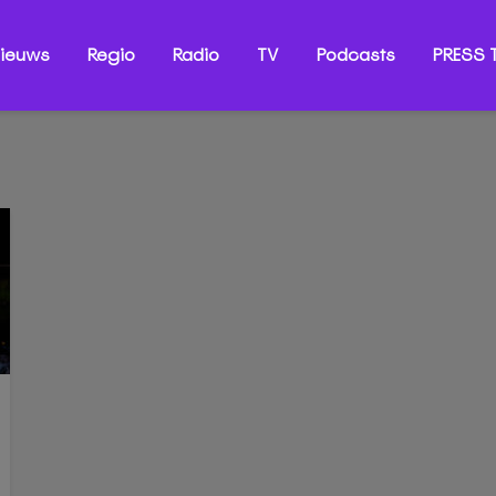
ieuws
Regio
Radio
TV
Podcasts
PRESS T