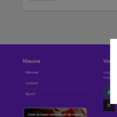
Nieuws
Volg 
Nieuws
Volg Omr
maar oo
Cultuur
Sport