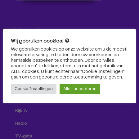
Volg ons!
Wij gebruiken cookies! 🍪
Volg Omroep Tilburg niet alleen hier, maar ook via social
We gebruiken cookies op onze website om u de meest
media!
relevante ervaring te bieden door uw voorkeuren en
herhaalde bezoeken te onthouden. Door op "Alles
accepteren" te klikken, stemt u in met het gebruik van
ALLE cookies. U kunt echter naar "Cookie-instellingen"
gaan om een ​​gecontroleerde toestemming te geven.
Cookie Instellingen
Alles accepteren
Radio & TV
Kijk tv
Radio
TV-gids