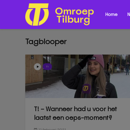
Home
N
Tagblooper
T!
T! – Wanneer had u voor het
laatst een oeps-moment?
11 februari 2021