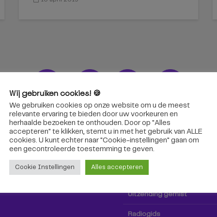
Wij gebruiken cookies! 🍪
We gebruiken cookies op onze website om u de meest
ons!
Radio & TV
relevante ervaring te bieden door uw voorkeuren en
herhaalde bezoeken te onthouden. Door op "Alles
accepteren" te klikken, stemt u in met het gebruik van ALLE
oep Tilburg niet alleen hier,
Kijk tv
cookies. U kunt echter naar "Cookie-instellingen" gaan om
k via social media!
een ​​gecontroleerde toestemming te geven.
Radio
Cookie Instellingen
Alles accepteren
TV-gids
Uitzending gemist
Radiogids