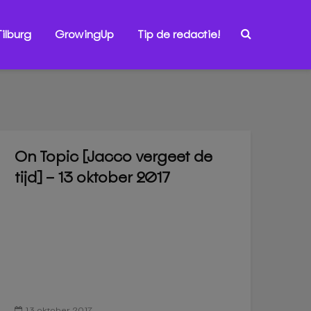
ilburg
GrowingUp
Tip de redactie!
On Topic [Jacco vergeet de
tijd] – 13 oktober 2017
13 oktober 2017