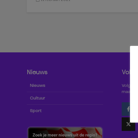
Nieuws
Volg 
Nieuws
Volg Omr
maar oo
Cultuur
Sport