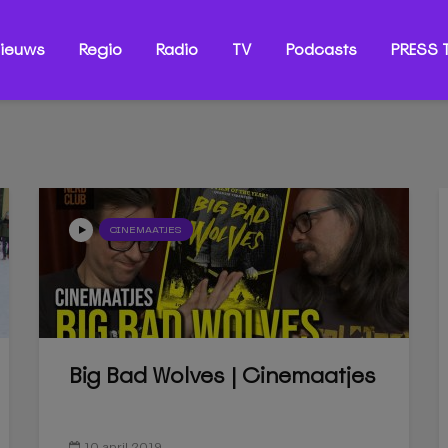
ieuws
Regio
Radio
TV
Podcasts
PRESS T
CINEMAATJES
Big Bad Wolves | Cinemaatjes
10 april 2019