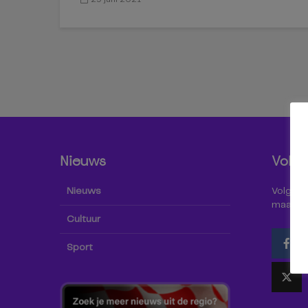
Nieuws
Volg 
Nieuws
Volg Omr
maar oo
Cultuur
Sport