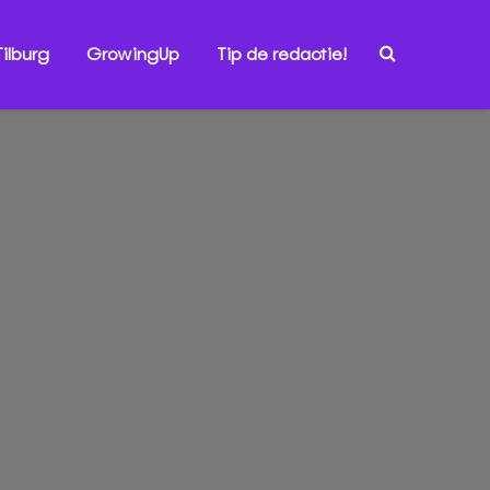
ilburg
GrowingUp
Tip de redactie!