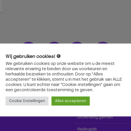
Wij gebruiken cookies! 🍪
We gebruiken cookies op onze website om u de meest
ons!
Radio & TV
relevante ervaring te bieden door uw voorkeuren en
herhaalde bezoeken te onthouden. Door op "Alles
accepteren" te klikken, stemt u in met het gebruik van ALLE
oep Tilburg niet alleen hier,
Kijk tv
cookies. U kunt echter naar "Cookie-instellingen" gaan om
k via social media!
een ​​gecontroleerde toestemming te geven.
Radio
Cookie Instellingen
Alles accepteren
TV-gids
Uitzending gemist
Radiogids