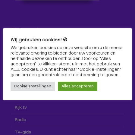
Volg ons!
Wij gebruiken cookies! 🍪
Volg Omroep Tilburg niet alleen hier, maar ook via social
We gebruiken cookies op onze website om u de meest
media!
relevante ervaring te bieden door uw voorkeuren en
herhaalde bezoeken te onthouden. Door op "Alles
accepteren" te klikken, stemt u in met het gebruik van
ALLE cookies. U kunt echter naar "Cookie-instellingen"
gaan om een ​​gecontroleerde toestemming te geven.
Cookie Instellingen
Alles accepteren
Radio & TV
Kijk tv
Radio
TV-gids