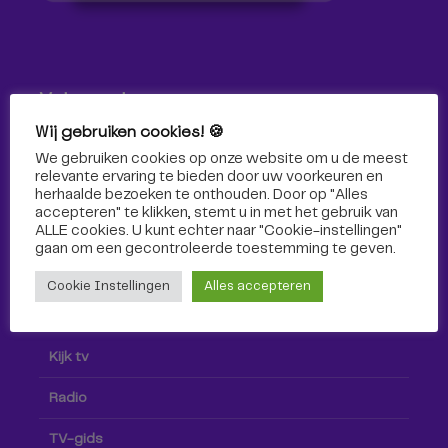
Volg ons!
Wij gebruiken cookies! 🍪
Volg Omroep Tilburg niet alleen hier, maar ook via social
We gebruiken cookies op onze website om u de meest
media!
relevante ervaring te bieden door uw voorkeuren en
herhaalde bezoeken te onthouden. Door op "Alles
accepteren" te klikken, stemt u in met het gebruik van
ALLE cookies. U kunt echter naar "Cookie-instellingen"
gaan om een ​​gecontroleerde toestemming te geven.
Cookie Instellingen
Alles accepteren
Radio & TV
Kijk tv
Radio
TV-gids