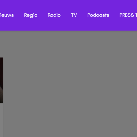
ieuws
Regio
Radio
TV
Podcasts
PRESS T