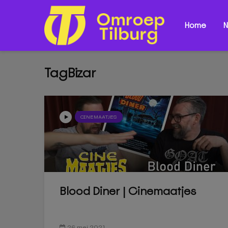
Home
N
TagBizar
CINEMAATJES
Blood Diner | Cinemaatjes
26 mei 2021