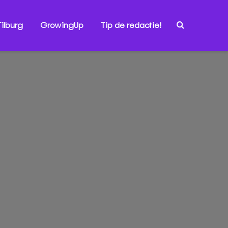
ilburg
GrowingUp
Tip de redactie!