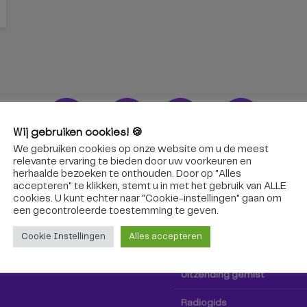
Wij gebruiken cookies! 🍪
We gebruiken cookies op onze website om u de meest
ons!
Radio & TV
relevante ervaring te bieden door uw voorkeuren en
herhaalde bezoeken te onthouden. Door op "Alles
accepteren" te klikken, stemt u in met het gebruik van ALLE
oep Tilburg niet alleen hier,
Kijk tv
cookies. U kunt echter naar "Cookie-instellingen" gaan om
k via social media!
een ​​gecontroleerde toestemming te geven.
Radio
Cookie Instellingen
Alles accepteren
TV-gids
Uitzending gemist
Radiogids