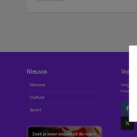
Nieuws
Volg 
Nieuws
Volg Omr
maar oo
Cultuur
Sport