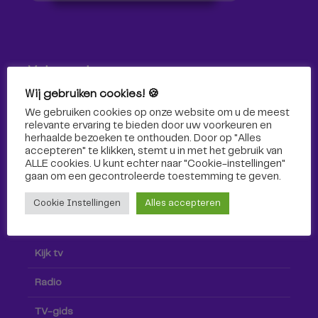
Volg ons!
Wij gebruiken cookies! 🍪
Volg Omroep Tilburg niet alleen hier, maar ook via social
We gebruiken cookies op onze website om u de meest
media!
relevante ervaring te bieden door uw voorkeuren en
herhaalde bezoeken te onthouden. Door op "Alles
accepteren" te klikken, stemt u in met het gebruik van
ALLE cookies. U kunt echter naar "Cookie-instellingen"
gaan om een ​​gecontroleerde toestemming te geven.
Cookie Instellingen
Alles accepteren
Radio & TV
Kijk tv
Radio
TV-gids