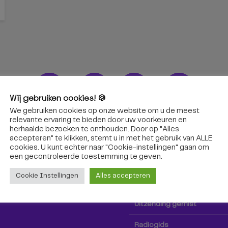
Wij gebruiken cookies! 🍪
We gebruiken cookies op onze website om u de meest
ons!
Radio & TV
relevante ervaring te bieden door uw voorkeuren en
herhaalde bezoeken te onthouden. Door op "Alles
accepteren" te klikken, stemt u in met het gebruik van ALLE
oep Tilburg niet alleen hier,
Kijk tv
cookies. U kunt echter naar "Cookie-instellingen" gaan om
k via social media!
een ​​gecontroleerde toestemming te geven.
Radio
Cookie Instellingen
Alles accepteren
TV-gids
Uitzending gemist
Radiogids