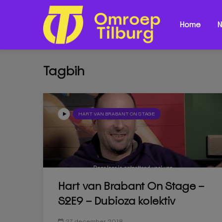
Home
N
Tagbih
HART VAN BRABANT ON STAGE
Hart van Brabant On Stage –
S2E9 – Dubioza kolektiv
27 december 2018