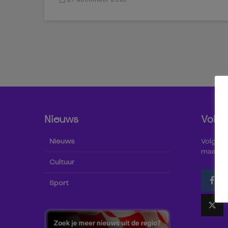
Nieuws
Volg 
Nieuws
Volg Omr
maar oo
Cultuur
Sport