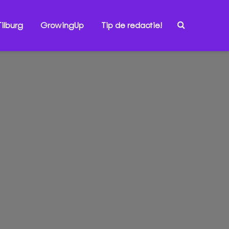
ilburg
GrowingUp
Tip de redactie!