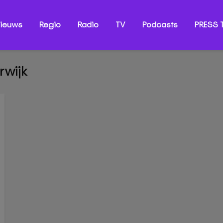
ieuws
Regio
Radio
TV
Podcasts
PRESS T
rwijk