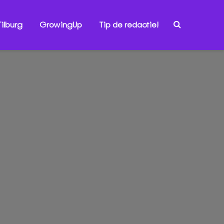
ilburg
GrowingUp
Tip de redactie!