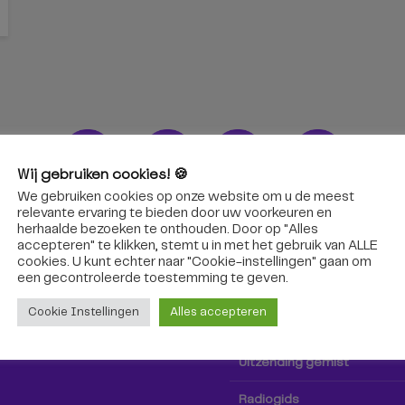
Wij gebruiken cookies! 🍪
We gebruiken cookies op onze website om u de meest
ons!
Radio & TV
relevante ervaring te bieden door uw voorkeuren en
herhaalde bezoeken te onthouden. Door op "Alles
accepteren" te klikken, stemt u in met het gebruik van ALLE
oep Tilburg niet alleen hier,
Kijk tv
cookies. U kunt echter naar "Cookie-instellingen" gaan om
k via social media!
een ​​gecontroleerde toestemming te geven.
Radio
Cookie Instellingen
Alles accepteren
TV-gids
Uitzending gemist
Radiogids