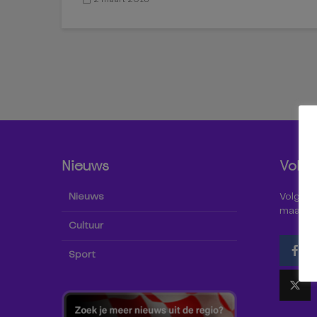
Nieuws
Volg 
Nieuws
Volg Omr
maar oo
Cultuur
Sport