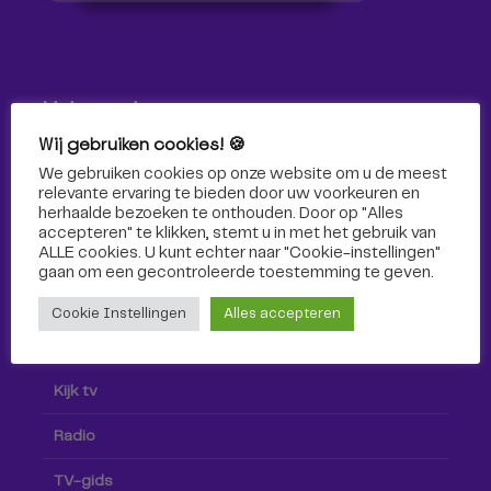
Volg ons!
Wij gebruiken cookies! 🍪
Volg Omroep Tilburg niet alleen hier, maar ook via social
We gebruiken cookies op onze website om u de meest
media!
relevante ervaring te bieden door uw voorkeuren en
herhaalde bezoeken te onthouden. Door op "Alles
accepteren" te klikken, stemt u in met het gebruik van
ALLE cookies. U kunt echter naar "Cookie-instellingen"
gaan om een ​​gecontroleerde toestemming te geven.
Cookie Instellingen
Alles accepteren
Radio & TV
Kijk tv
Radio
TV-gids