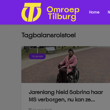
Home
N
Tagbalansrolstoel
TILBURG
Jarenlang hield Sabrina haar
MS verborgen, nu kan ze...
10 april 2026