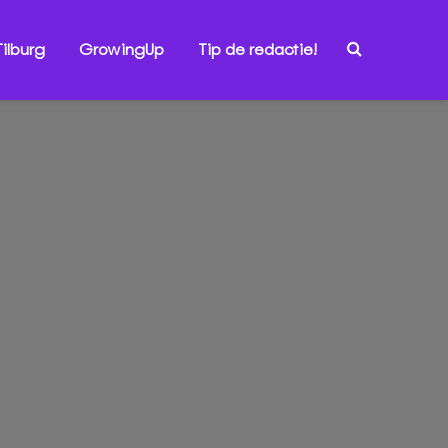
ilburg
GrowingUp
Tip de redactie!