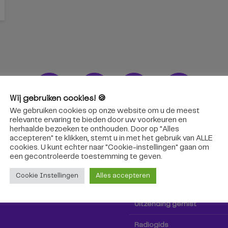
Wij gebruiken cookies! 🍪
We gebruiken cookies op onze website om u de meest
ons!
Radio & TV
relevante ervaring te bieden door uw voorkeuren en
herhaalde bezoeken te onthouden. Door op "Alles
accepteren" te klikken, stemt u in met het gebruik van ALLE
oep Tilburg niet alleen hier,
Kijk tv
cookies. U kunt echter naar "Cookie-instellingen" gaan om
k via social media!
een ​​gecontroleerde toestemming te geven.
Radio
Cookie Instellingen
Alles accepteren
TV-gids
Uitzending gemist
Radiogids