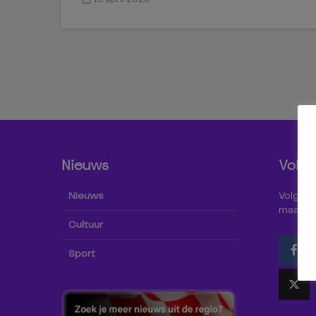
Nieuws
Volg 
Nieuws
Volg Omr
maar oo
Cultuur
Sport