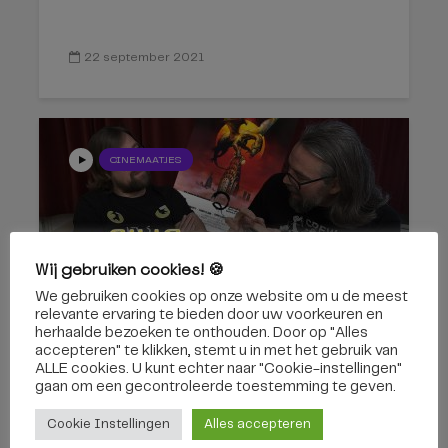
22 september 2021
CINEMAATJES
Wij gebruiken cookies! 🍪
We gebruiken cookies op onze website om u de meest
Q The Winged Serpent |
relevante ervaring te bieden door uw voorkeuren en
Cinemaatjes
herhaalde bezoeken te onthouden. Door op "Alles
accepteren" te klikken, stemt u in met het gebruik van
ALLE cookies. U kunt echter naar "Cookie-instellingen"
17 februari 2021
gaan om een ​​gecontroleerde toestemming te geven.
Cookie Instellingen
Alles accepteren