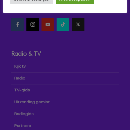
Volg Omroep Tilburg niet alleen hier, maar ook via social
media!
Radio & TV
Kijk tv
Radio
TV-gids
Uitzending gemist
Radiogids
Partners