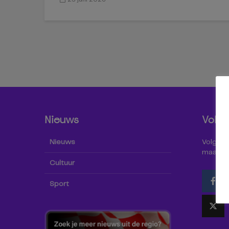
Nieuws
Volg 
Nieuws
Volg Omr
maar oo
Cultuur
Sport