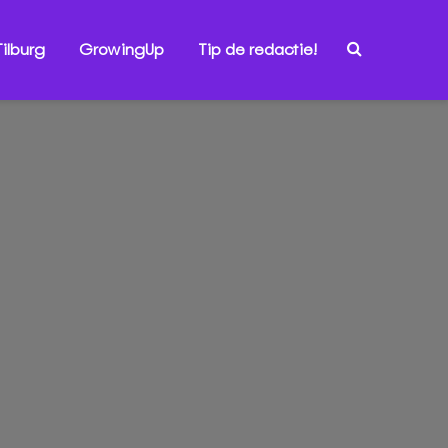
ilburg
GrowingUp
Tip de redactie!