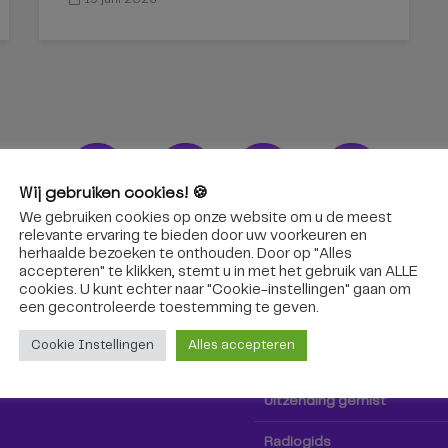
Wij gebruiken cookies! 🍪
We gebruiken cookies op onze website om u de meest
ons!
Radio & TV
relevante ervaring te bieden door uw voorkeuren en
herhaalde bezoeken te onthouden. Door op "Alles
accepteren" te klikken, stemt u in met het gebruik van ALLE
oep Tilburg niet alleen hier,
Kijk tv
cookies. U kunt echter naar "Cookie-instellingen" gaan om
k via social media!
een ​​gecontroleerde toestemming te geven.
Radio
Cookie Instellingen
Alles accepteren
TV-gids
Uitzending gemist
Radiogids