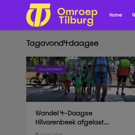
Home
N
Tagavond4daagse
HILVARENBEEK
Wandel 4-Daagse
Hilvarenbeek afgelast...
23 juni 2026