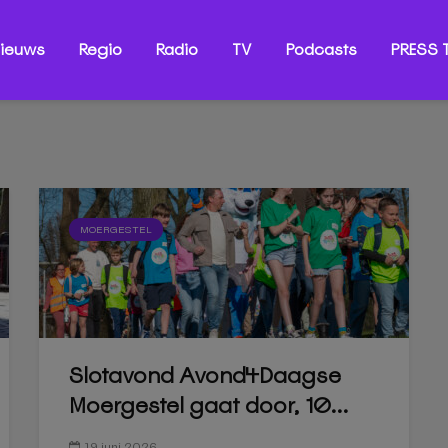
ieuws
Regio
Radio
TV
Podcasts
PRESS T
MOERGESTEL
Slotavond Avond4Daagse
Moergestel gaat door, 10...
19 juni 2026