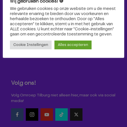
Wij gebruiken cookies! 🍪
Sport
We gebruiken cookies op onze website om u de meest
relevante ervaring te bieden door uw voorkeuren en
herhaalde bezoeken te onthouden. Door op "Alles
accepteren" te klikken, stemt u in met het gebruik van
ALLE cookies. U kunt echter naar "Cookie-instellingen"
gaan om een ​​gecontroleerde toestemming te geven.
Cookie Instellingen
Alles accepteren
Volg ons!
Volg Omroep Tilburg niet alleen hier, maar ook via social
media!