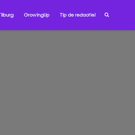
ilburg
GrowingUp
Tip de redactie!