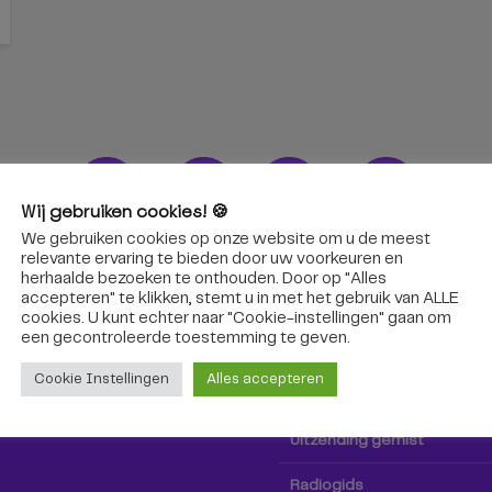
Wij gebruiken cookies! 🍪
We gebruiken cookies op onze website om u de meest
ons!
Radio & TV
relevante ervaring te bieden door uw voorkeuren en
herhaalde bezoeken te onthouden. Door op "Alles
accepteren" te klikken, stemt u in met het gebruik van ALLE
oep Tilburg niet alleen hier,
Kijk tv
cookies. U kunt echter naar "Cookie-instellingen" gaan om
k via social media!
een ​​gecontroleerde toestemming te geven.
Radio
Cookie Instellingen
Alles accepteren
TV-gids
Uitzending gemist
Radiogids