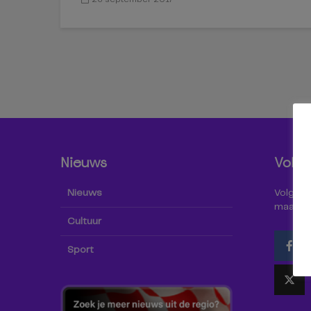
Nieuws
Volg 
Nieuws
Volg Omr
maar oo
Cultuur
Sport