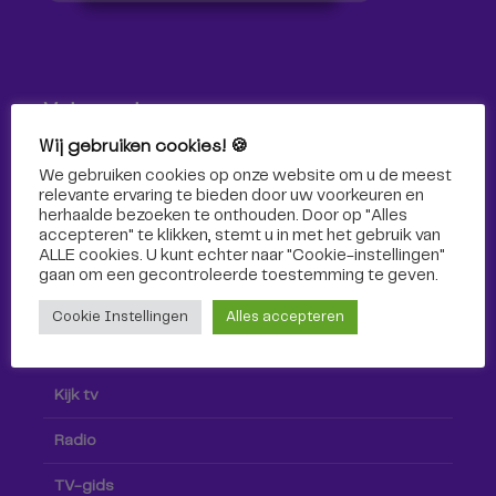
Volg ons!
Wij gebruiken cookies! 🍪
Volg Omroep Tilburg niet alleen hier, maar ook via social
We gebruiken cookies op onze website om u de meest
media!
relevante ervaring te bieden door uw voorkeuren en
herhaalde bezoeken te onthouden. Door op "Alles
accepteren" te klikken, stemt u in met het gebruik van
ALLE cookies. U kunt echter naar "Cookie-instellingen"
gaan om een ​​gecontroleerde toestemming te geven.
Cookie Instellingen
Alles accepteren
Radio & TV
Kijk tv
Radio
TV-gids