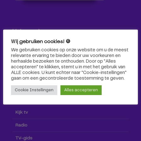
Volg ons!
Wij gebruiken cookies! 🍪
Volg Omroep Tilburg niet alleen hier, maar ook via social
We gebruiken cookies op onze website om u de meest
media!
relevante ervaring te bieden door uw voorkeuren en
herhaalde bezoeken te onthouden. Door op "Alles
accepteren" te klikken, stemt u in met het gebruik van
ALLE cookies. U kunt echter naar "Cookie-instellingen"
gaan om een ​​gecontroleerde toestemming te geven.
Cookie Instellingen
Alles accepteren
Radio & TV
Kijk tv
Radio
TV-gids