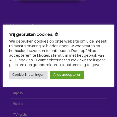
Volg ons!
Wij gebruiken cookies! 🍪
Volg Omroep Tilburg niet alleen hier, maar ook via social
We gebruiken cookies op onze website om u de meest
media!
relevante ervaring te bieden door uw voorkeuren en
herhaalde bezoeken te onthouden. Door op "Alles
accepteren" te klikken, stemt u in met het gebruik van
ALLE cookies. U kunt echter naar "Cookie-instellingen"
gaan om een ​​gecontroleerde toestemming te geven.
Cookie Instellingen
Alles accepteren
Radio & TV
Kijk tv
Radio
TV-gids