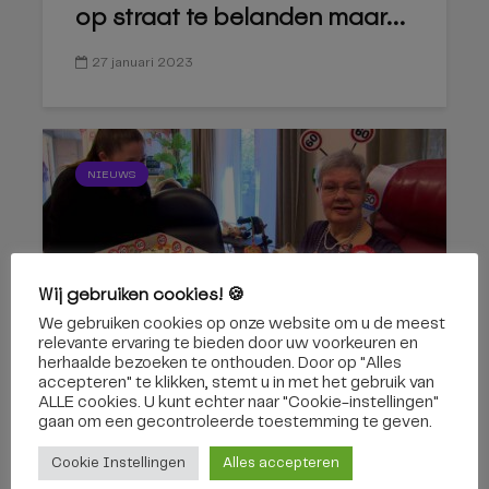
op straat te belanden maar...
27 januari 2023
NIEUWS
Wij gebruiken cookies! 🍪
We gebruiken cookies op onze website om u de meest
Adèle (78) woont al 60 jaar in
relevante ervaring te bieden door uw voorkeuren en
verzorgingshuis: ‘Komt...
herhaalde bezoeken te onthouden. Door op "Alles
accepteren" te klikken, stemt u in met het gebruik van
ALLE cookies. U kunt echter naar "Cookie-instellingen"
3 november 2022
gaan om een ​​gecontroleerde toestemming te geven.
Cookie Instellingen
Alles accepteren