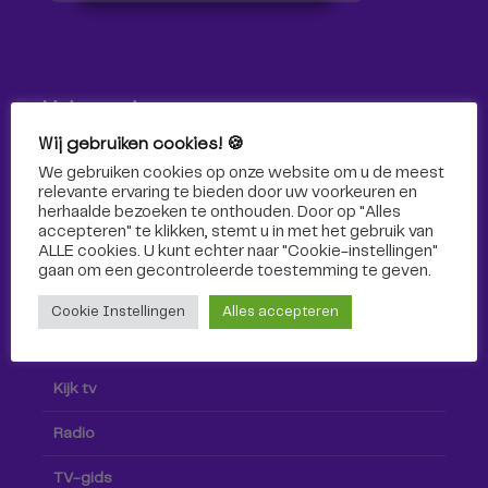
Volg ons!
Wij gebruiken cookies! 🍪
Volg Omroep Tilburg niet alleen hier, maar ook via social
We gebruiken cookies op onze website om u de meest
media!
relevante ervaring te bieden door uw voorkeuren en
herhaalde bezoeken te onthouden. Door op "Alles
accepteren" te klikken, stemt u in met het gebruik van
ALLE cookies. U kunt echter naar "Cookie-instellingen"
gaan om een ​​gecontroleerde toestemming te geven.
Cookie Instellingen
Alles accepteren
Radio & TV
Kijk tv
Radio
TV-gids