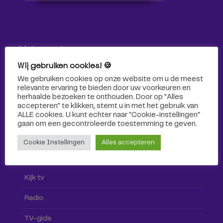
Volg ons!
Wij gebruiken cookies! 🍪
Volg Omroep Tilburg niet alleen hier, maar ook via social
We gebruiken cookies op onze website om u de meest
media!
relevante ervaring te bieden door uw voorkeuren en
herhaalde bezoeken te onthouden. Door op "Alles
accepteren" te klikken, stemt u in met het gebruik van
ALLE cookies. U kunt echter naar "Cookie-instellingen"
gaan om een ​​gecontroleerde toestemming te geven.
Cookie Instellingen
Alles accepteren
Radio & TV
Kijk tv
Radio
TV-gids