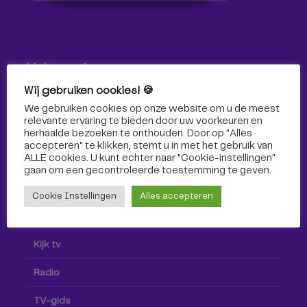
Volg ons!
Wij gebruiken cookies! 🍪
Volg Omroep Tilburg niet alleen hier, maar ook via social
We gebruiken cookies op onze website om u de meest
media!
relevante ervaring te bieden door uw voorkeuren en
herhaalde bezoeken te onthouden. Door op "Alles
accepteren" te klikken, stemt u in met het gebruik van
ALLE cookies. U kunt echter naar "Cookie-instellingen"
gaan om een ​​gecontroleerde toestemming te geven.
Cookie Instellingen
Alles accepteren
Radio & TV
Kijk tv
Radio
TV-gids