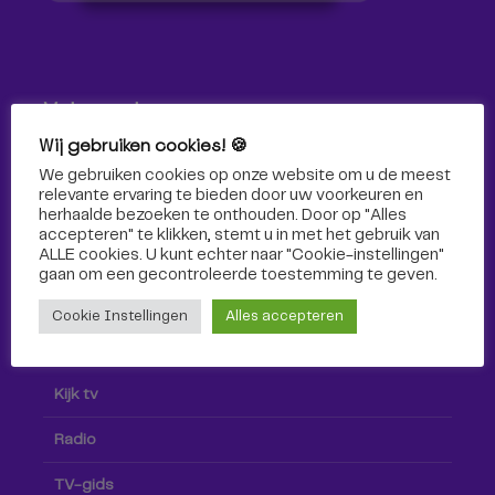
Volg ons!
Wij gebruiken cookies! 🍪
Volg Omroep Tilburg niet alleen hier, maar ook via social
We gebruiken cookies op onze website om u de meest
media!
relevante ervaring te bieden door uw voorkeuren en
herhaalde bezoeken te onthouden. Door op "Alles
accepteren" te klikken, stemt u in met het gebruik van
ALLE cookies. U kunt echter naar "Cookie-instellingen"
gaan om een ​​gecontroleerde toestemming te geven.
Cookie Instellingen
Alles accepteren
Radio & TV
Kijk tv
Radio
TV-gids