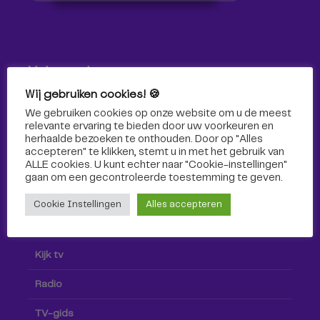
Volg ons!
Wij gebruiken cookies! 🍪
Volg Omroep Tilburg niet alleen hier, maar ook via social
We gebruiken cookies op onze website om u de meest
media!
relevante ervaring te bieden door uw voorkeuren en
herhaalde bezoeken te onthouden. Door op "Alles
accepteren" te klikken, stemt u in met het gebruik van
ALLE cookies. U kunt echter naar "Cookie-instellingen"
gaan om een ​​gecontroleerde toestemming te geven.
Cookie Instellingen
Alles accepteren
Radio & TV
Kijk tv
Radio
TV-gids