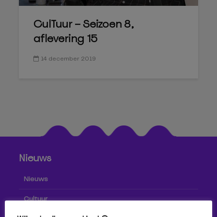
CulTuur – Seizoen 8,
aflevering 15
14 december 2019
Nieuws
Nieuws
Cultuur