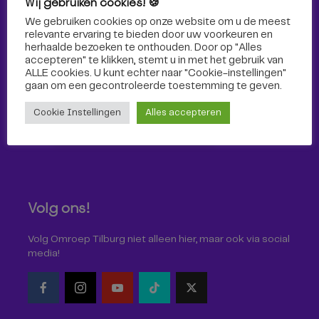
Wij gebruiken cookies! 🍪
Sport
We gebruiken cookies op onze website om u de meest
relevante ervaring te bieden door uw voorkeuren en
herhaalde bezoeken te onthouden. Door op "Alles
accepteren" te klikken, stemt u in met het gebruik van
ALLE cookies. U kunt echter naar "Cookie-instellingen"
gaan om een ​​gecontroleerde toestemming te geven.
Cookie Instellingen
Alles accepteren
Volg ons!
Volg Omroep Tilburg niet alleen hier, maar ook via social
media!