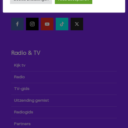
Volg Omroep Tilburg niet alleen hier, maar ook via social
media!
Radio & TV
Kijk tv
Radio
TV-gids
Uitzending gemist
Radiogids
Partners