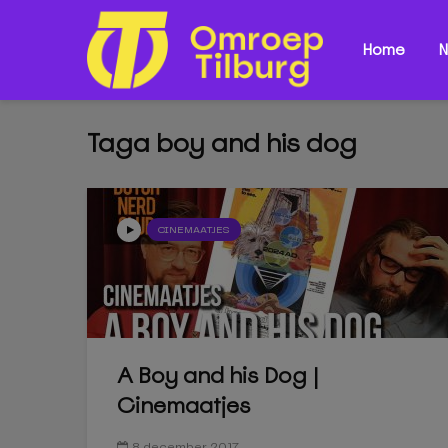
Home
N
Taga boy and his dog
CINEMAATJES
A Boy and his Dog |
Cinemaatjes
8 december 2017