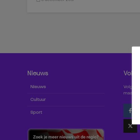
Nieuws
Volg 
Nieuws
Volg Omr
maar oo
Cultuur
Sport