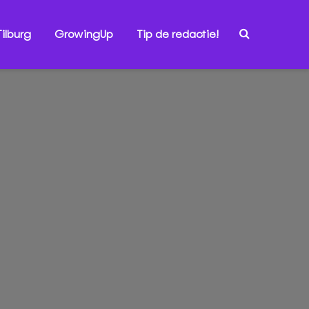
ilburg
GrowingUp
Tip de redactie!