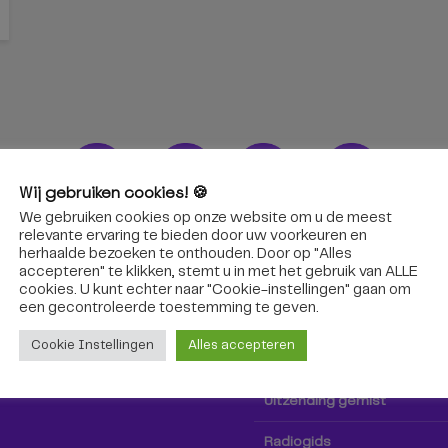
Wij gebruiken cookies! 🍪
We gebruiken cookies op onze website om u de meest
ons!
Radio & TV
relevante ervaring te bieden door uw voorkeuren en
herhaalde bezoeken te onthouden. Door op "Alles
accepteren" te klikken, stemt u in met het gebruik van ALLE
oep Tilburg niet alleen hier,
Kijk tv
cookies. U kunt echter naar "Cookie-instellingen" gaan om
k via social media!
een ​​gecontroleerde toestemming te geven.
Radio
Cookie Instellingen
Alles accepteren
TV-gids
Uitzending gemist
Radiogids