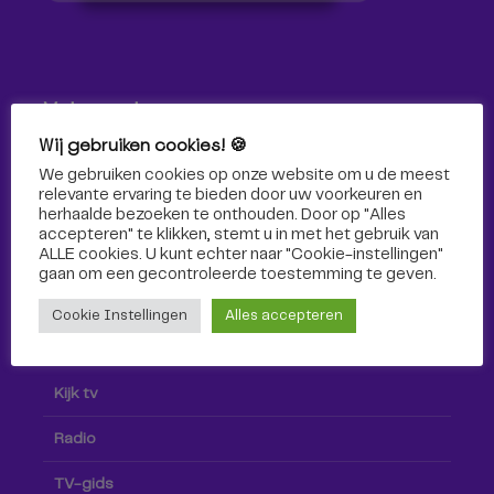
Volg ons!
Wij gebruiken cookies! 🍪
Volg Omroep Tilburg niet alleen hier, maar ook via social
We gebruiken cookies op onze website om u de meest
media!
relevante ervaring te bieden door uw voorkeuren en
herhaalde bezoeken te onthouden. Door op "Alles
accepteren" te klikken, stemt u in met het gebruik van
ALLE cookies. U kunt echter naar "Cookie-instellingen"
gaan om een ​​gecontroleerde toestemming te geven.
Cookie Instellingen
Alles accepteren
Radio & TV
Kijk tv
Radio
TV-gids