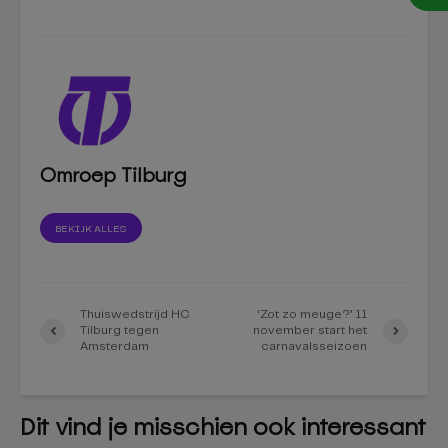
Omroep Tilburg
BEKIJK ALLES
Thuiswedstrijd HC
‘Zot zo meuge?’ 11
Tilburg tegen
november start het
Amsterdam
carnavalsseizoen
Dit vind je misschien ook interessant