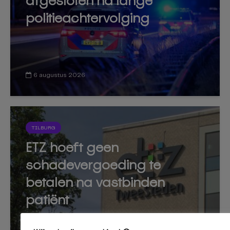
afgesloten na lange
politieachtervolging
6 augustus 2026
TILBURG
ETZ hoeft geen
schadevergoeding te
betalen na vastbinden
patiënt