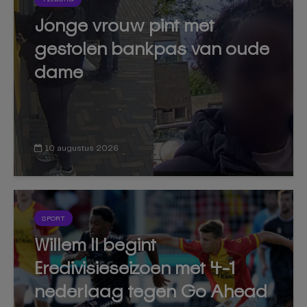
Jonge vrouw pint met
gestolen bankpas van oude
dame
10 augustus 2026
SPORT
Willem II begint
Eredivisieseizoen met 4-1
nederlaag tegen Go Ahead