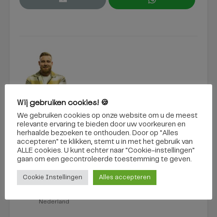
Pieter Soethout
Wij gebruiken cookies! 🍪
We gebruiken cookies op onze website om u de meest
relevante ervaring te bieden door uw voorkeuren en
BEKIJK ALLES
herhaalde bezoeken te onthouden. Door op "Alles
accepteren" te klikken, stemt u in met het gebruik van
ALLE cookies. U kunt echter naar "Cookie-instellingen"
gaan om een ​​gecontroleerde toestemming te geven.
Tilburg is kampioen
Asociaal rijgedrag
Cookie Instellingen
Alles accepteren
tijdelijke woningen:
wordt harder
meeste
aangepakt: al 78
vergunningen van
boetes
Nederland