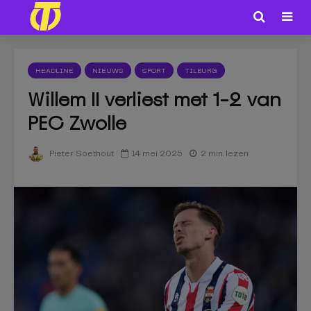
HEADLINE
NIEUWS
SPORT
TILBURG
Willem II verliest met 1-2 van
PEC Zwolle
14 mei 2025
2 min. lezen
Pieter Soethout