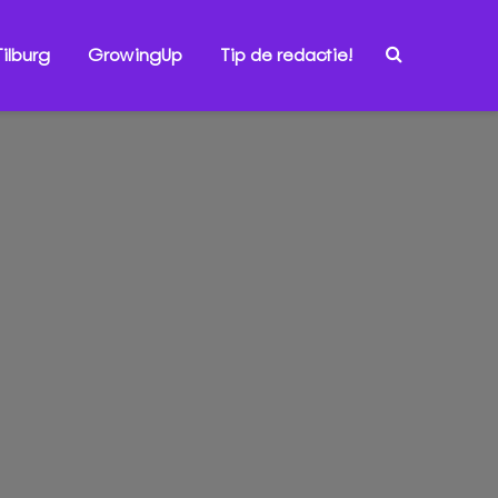
ilburg
GrowingUp
Tip de redactie!