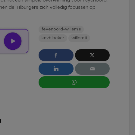
dt het een simpele overwinning voor Feyenoord.
nen de Tilburgers zich volledig focussen op
feyenoord-willem ii
knvb beker
willem ii
g