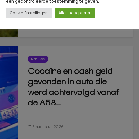
Sinds de invoering van de zero-
een ​​gecontroleerde toestemming te geven.
emissiezone zijn in Tilburg 5.914 boetes...
Cookie Instellingen
Alles accepteren
6 augustus 2026
NIEUWS
Cocaïne en cash geld
gevonden in auto die
werd achtervolgd vanaf
de A58...
6 augustus 2026