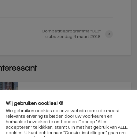
Competitieprogramma ”013”
clubs zondag 4 maart 2018
interessant
TILBURG
Wij gebruiken cookies! 🍪
Bijna 6.000 boetes sinds
We gebruiken cookies op onze website om u de meest
invoering zero-
relevante ervaring te bieden door uw voorkeuren en
herhaalde bezoeken te onthouden. Door op "Alles
emissiezone in Tilburg
accepteren" te klikken, stemt u in met het gebruik van ALLE
cookies. U kunt echter naar "Cookie-instellingen" gaan om