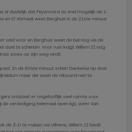
 al duidelijk dat Feyenoord zo snel mogelijk de 1-
s en El Ahmadi weet Berghuis in de 21ste minuut
het veld voor en Berghuis weet de bal nog via de
t doel te schieten. Voor rust krijgt Willem II nog
 Brad Jones op zijn weg vindt.
goed. In de 60ste minuut schiet Dankerlui op doel
Wijnaldum maar die weet de rebound niet te
gers ontstaat er ongelooflijk veel ruimte voor
j de verdediging helemaal open ligt, weet Van
 de 3-0 te maken via Vilhena, Willem II biedt