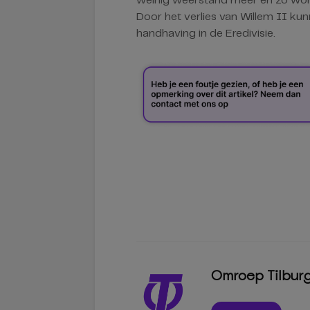
weinig weerstand meer en zo wor
Door het verlies van Willem II kun
handhaving in de Eredivisie.
Omroep Tilbur