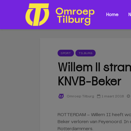
Home
N
SPORT
TILBURG
Willem II stra
KNVB-Beker
1 maart 2018
Omroep Tilburg
ROTTERDAM – Willem II heeft woe
Beker verloren van Feyenoord. In 
Rotterdammers.