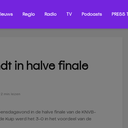
ieuws
Regio
Radio
TV
Podcasts
PRESS T
ndt in halve finale
2 min. lezen
nsdagavond in de halve finale van de KNVB-
de Kuip werd het 3-0 in het voordeel van de