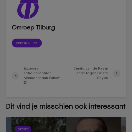
Omroep Tilburg
BEKIJK ALLES
Excuses
Benito van de Pas in
scheidsrechter
actie tegen Cristo
Manschot aan Willem
Reyes
II
Dit vind je misschien ook interessant
SPORT