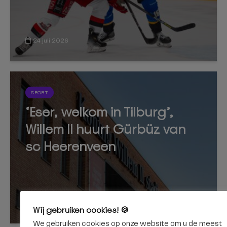
24 juli 2026
SPORT
‘Eser, welkom in Tilburg’,
Willem II huurt Gürbüz van
sc Heerenveen
22 juli 2026
Wij gebruiken cookies! 🍪
We gebruiken cookies op onze website om u de meest