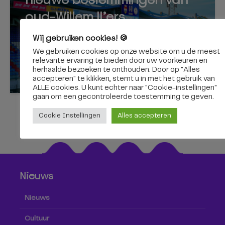
oud-Willem II’ers
Wij gebruiken cookies! 🍪
We gebruiken cookies op onze website om u de meest
relevante ervaring te bieden door uw voorkeuren en
herhaalde bezoeken te onthouden. Door op "Alles
6 augustus 2026
accepteren" te klikken, stemt u in met het gebruik van
ALLE cookies. U kunt echter naar "Cookie-instellingen"
gaan om een ​​gecontroleerde toestemming te geven.
Cookie Instellingen
Alles accepteren
Nieuws
Nieuws
Cultuur