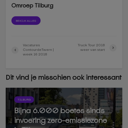
Omroep Tilburg
BEKIJK ALLES
Vacatures
Truck Tour 2018
ContourdeTwern |
weer van start
week 16 2018
Dit vind je misschien ook interessant
TILBURG
Bijna 6.000 boetes sinds
invoering zero-emissiezone