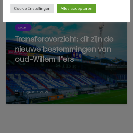
Cookie Instellingen
Alles accepteren
SPORT
Transferoverzicht: dit zijn de
nieuwe bestemmingen van
oud-Willem II’ers
6 augustus 2026