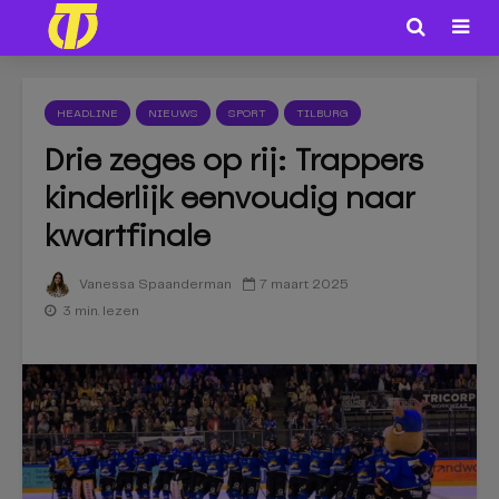
HEADLINE
NIEUWS
SPORT
TILBURG
Drie zeges op rij: Trappers
kinderlijk eenvoudig naar
kwartfinale
7 maart 2025
Vanessa Spaanderman
3 min. lezen