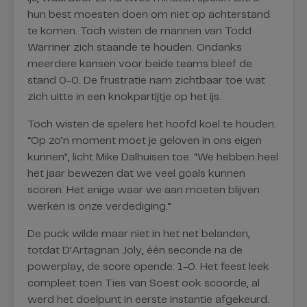
hun best moesten doen om niet op achterstand
te komen. Toch wisten de mannen van Todd
Warriner zich staande te houden. Ondanks
meerdere kansen voor beide teams bleef de
stand 0-0. De frustratie nam zichtbaar toe wat
zich uitte in een knokpartijtje op het ijs.
Toch wisten de spelers het hoofd koel te houden.
“Op zo’n moment moet je geloven in ons eigen
kunnen”, licht Mike Dalhuisen toe. “We hebben heel
het jaar bewezen dat we veel goals kunnen
scoren. Het enige waar we aan moeten blijven
werken is onze verdediging.”
De puck wilde maar niet in het net belanden,
totdat D’Artagnan Joly, één seconde na de
powerplay, de score opende: 1-0. Het feest leek
compleet toen Ties van Soest ook scoorde, al
werd het doelpunt in eerste instantie afgekeurd.