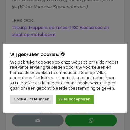
ijs. (Video: Vanessa Spaaanderman)
LEES OOK:
Tilburg Trappers domineert SC Riessersee en
staat op matchpoint
Wij gebruiken cookies! 🍪
We gebruiken cookies op onze website om u de meest
relevante ervaring te bieden door uw voorkeuren en
herhaalde bezoeken te onthouden. Door op "Alles
accepteren" te klikken, stemt u in met het gebruik van
kwartfinale
play-offs
SC Riessersee
ALLE cookies. U kunt echter naar "Cookie-instellingen"
gaan om een ​​gecontroleerde toestemming te geven.
tilburg trappers
Cookie Instellingen
Alles accepteren