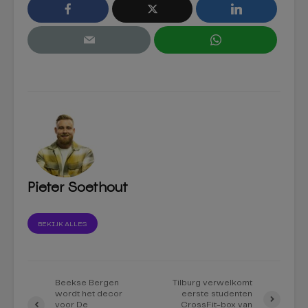
Pieter Soethout
BEKIJK ALLES
Beekse Bergen
Tilburg verwelkomt
wordt het decor
eerste studenten
voor De
CrossFit-box van