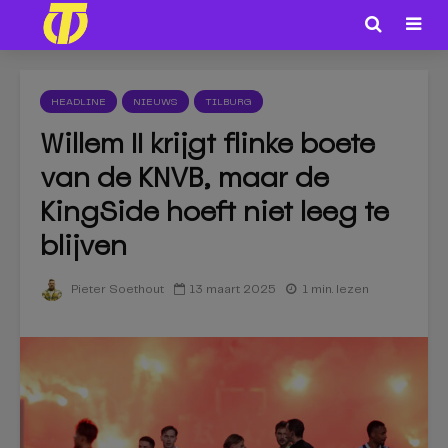
HEADLINE
NIEUWS
TILBURG
Willem II krijgt flinke boete
van de KNVB, maar de
KingSide hoeft niet leeg te
blijven
13 maart 2025
1 min. lezen
Pieter Soethout