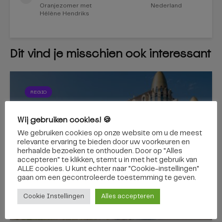
Oranjezomer met
Nederland
Hélène Hendriks
Dit vind je misschien ook interessant
REGIO
Via een zelfrijdende bus
Wij gebruiken cookies! 🍪
naar de Efteling? Binnenkort
We gebruiken cookies op onze website om u de meest
kan het
relevante ervaring te bieden door uw voorkeuren en
herhaalde bezoeken te onthouden. Door op "Alles
accepteren" te klikken, stemt u in met het gebruik van
ALLE cookies. U kunt echter naar "Cookie-instellingen"
gaan om een ​​gecontroleerde toestemming te geven.
Cookie Instellingen
Alles accepteren
7 augustus 2026