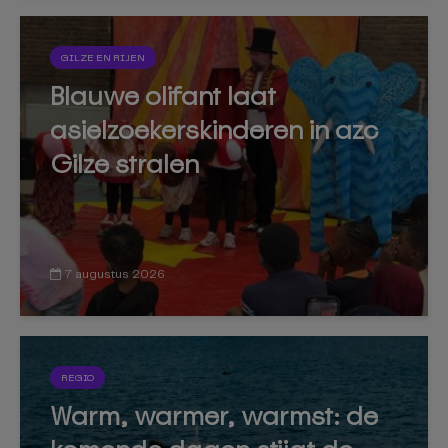
GILZE EN RIJEN
Blauwe olifant laat
asielzoekerskinderen in azc
Gilze stralen
7 augustus 2026
REGIO
Warm, warmer, warmst: de