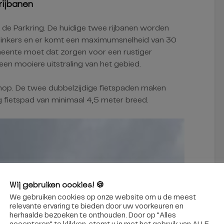
rijbanen
p de Parkring. De huidige twee rijbanen worden
klinkers en er komt een maximumsnelheid van 30
meente moet dat zorgen voor een rustiger
een mooiere uitstraling van het gebied.
hop. De twee dubbelzijdige fietspaden maken
g fietspad van minimaal 4,5 meter breed.
Wij gebruiken cookies! 🍪
We gebruiken cookies op onze website om u de meest
relevante ervaring te bieden door uw voorkeuren en
herhaalde bezoeken te onthouden. Door op "Alles