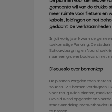
De plannen voor de nieuwe Park
gemeente wil van de drukke s
meer ruimte voor fietsers en
kabels, leidingen en het beh
gedacht. De werkzaamheden s
In juli vorig jaar kwam de gemee
toekomstige Parkring. De stadsring
Schouwburgring en Noordhoekring
naar een groene boulevard met me
Discussie over bomenkap
De plannen zorgden toen meteen v
zouden 135 bomen verdwijnen. 
voor terug wilde planten, maakten
Geveld werd opgericht en voerde 
stadswandeling metwethouder Rik
te passen.