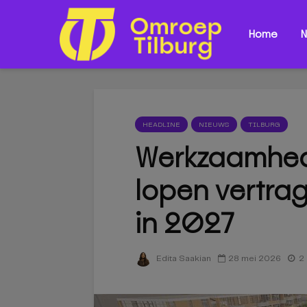
Home
N
HEADLINE
NIEUWS
TILBURG
Werkzaamhed
lopen vertrag
in 2027
28 mei 2026
2 
Edita Saakian