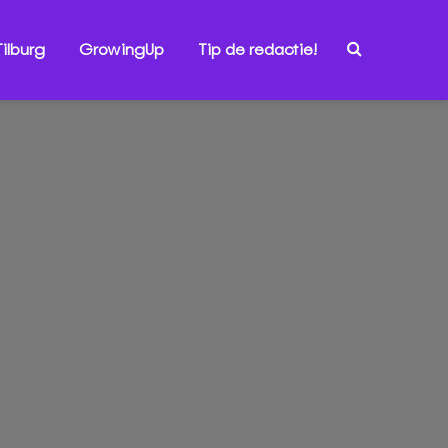
ilburg
GrowingUp
Tip de redactie!