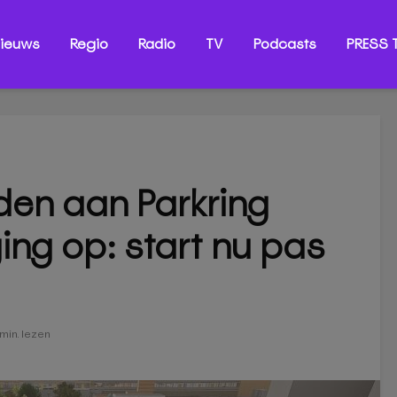
ieuws
Regio
Radio
TV
Podcasts
PRESS T
en aan Parkring
ing op: start nu pas
min. lezen