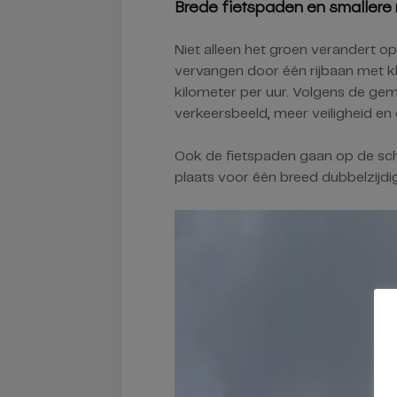
Brede fietspaden en smallere 
Niet alleen het groen verandert o
vervangen door één rijbaan met 
kilometer per uur. Volgens de ge
verkeersbeeld, meer veiligheid en 
Ook de fietspaden gaan op de sc
plaats voor één breed dubbelzijdi