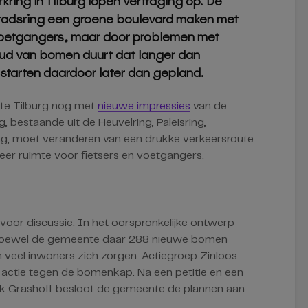
ring in Tilburg lopen vertraging op. De
tadsring een groene boulevard maken met
 voetgangers, maar door problemen met
oud van bomen duurt dat langer dan
tarten daardoor later dan gepland.
nte Tilburg nog met
nieuwe impressies
van de
, bestaande uit de Heuvelring, Paleisring,
, moet veranderen van een drukke verkeersroute
er ruimte voor fietsers en voetgangers.
oor discussie. In het oorspronkelijke ontwerp
Hoewel de gemeente daar 288 nieuwe bomen
 veel inwoners zich zorgen. Actiegroep Zinloos
actie tegen de bomenkap. Na een petitie en een
 Grashoff besloot de gemeente de plannen aan