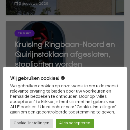
5 augustus 2026
TILBURG
Kruising Ringbaan-Noord en
Quirijnstoklaan afgesloten,
stoplichten worden
vervangen
Wij gebruiken cookies! 🍪
We gebruiken cookies op onze website om u de meest
relevante ervaring te bieden door uw voorkeuren en
herhaalde bezoeken te onthouden. Door op "Alles
5 augustus 2026
accepteren" te klikken, stemt u in met het gebruik van
ALLE cookies. U kunt echter naar "Cookie-instellingen"
gaan om een ​​gecontroleerde toestemming te geven.
Cookie Instellingen
Alles accepteren
TILBURG