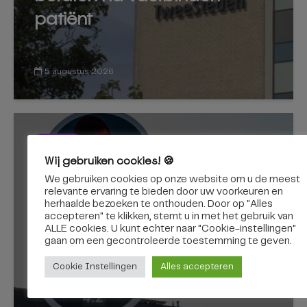
patiënt
5 augustus 2026
TILBURG
Wij gebruiken cookies! 🍪
Kruising Ringbaan-Noord en
We gebruiken cookies op onze website om u de meest
Quirijnstoklaan afgesloten,
relevante ervaring te bieden door uw voorkeuren en
herhaalde bezoeken te onthouden. Door op "Alles
stoplichten worden
accepteren" te klikken, stemt u in met het gebruik van
ALLE cookies. U kunt echter naar "Cookie-instellingen"
vervangen
gaan om een ​​gecontroleerde toestemming te geven.
Cookie Instellingen
Alles accepteren
5 augustus 2026