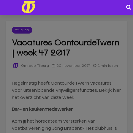
TILBURG
Vacatures ContourdeTwern
| week 47 2017
20 november 2017
1 min. lezen
Omroep Tilburg
Regelmatig heeft ContourdeTwern vacatures
voor uiteenlopende vrijwilligersfuncties. Bekijk hier
het overzicht van deze week.
Bar- en keukenmedewerker
Kom jij het horecateam versterken van
voetbalvereniging Jong Brabant? Het clubhuis is