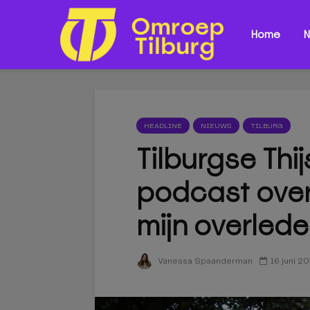
Home
N
HEADLINE
NIEUWS
TILBURG
Tilburgse Thi
podcast over 
mijn overled
16 juni 2
Vanessa Spaanderman