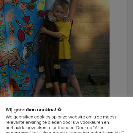
Wij gebruiken cookies! 🍪
Thijs samen met zijn grote zussen. (Foto: Thijs den Ouden)
We gebruiken cookies op onze website om u de meest
ast
relevante ervaring te bieden door uw voorkeuren en
herhaalde bezoeken te onthouden. Door op "Alles