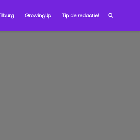
ilburg
GrowingUp
Tip de redactie!