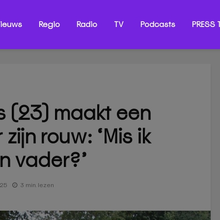
ieuws
Regio
Radio
TV
Podcasts
PRESS T
js (23) maakt een
zijn rouw: ‘Mis ik
en vader?’
025
3 min. lezen