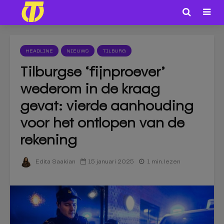
HEADLINE
NIEUWS
TILBURG
Tilburgse ‘fijnproever’
wederom in de kraag
gevat: vierde aanhouding
voor het ontlopen van de
rekening
15 januari 2025
1 min. lezen
Edita Saakian