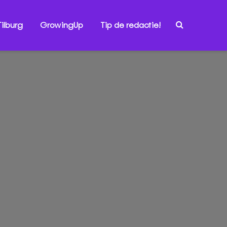
ilburg
GrowingUp
Tip de redactie!