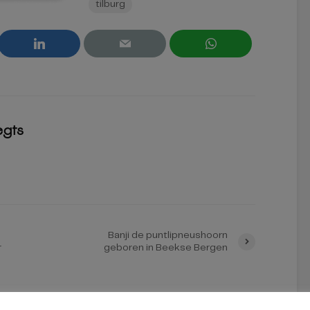
tilburg
egts
Banji de puntlipneushoorn
r
geboren in Beekse Bergen