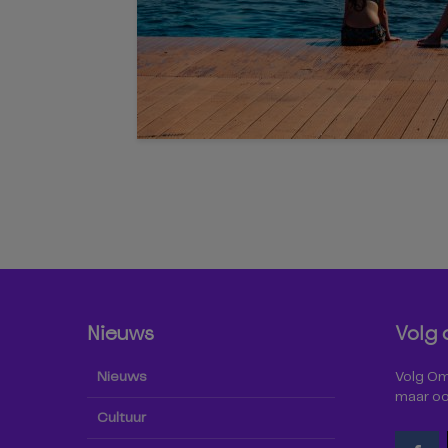
Nieuws
Volg 
Nieuws
Volg Omr
maar oo
Cultuur