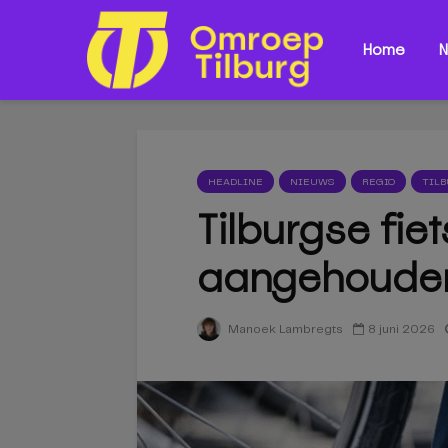
Home
N
HEADLINE
NIEUWS
REGIO
TIL
Tilburgse fie
aangehoude
8 juni 2026
Manoek Lambregts