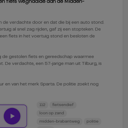
en fiets weghaalde aan de Midden-
 de verdachte door en dat die bij een auto stond.
tuig al snel zag rijden, gaf zij een stopteken. De
en fiets in het voertuig stond en besloten de
g de gestolen fiets en gereedschap waarmee
 De verdachte, een 57-jarige man uit Tilburg, is
eur en van het merk Sparta. De politie zoekt nog
112
fietsendief
loon op zand
midden-brabantweg
politie