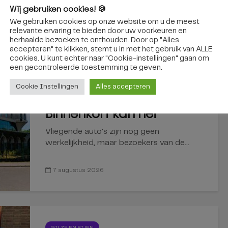
Wij gebruiken cookies! 🍪
interessant
We gebruiken cookies op onze website om u de meest
relevante ervaring te bieden door uw voorkeuren en
herhaalde bezoeken te onthouden. Door op "Alles
accepteren" te klikken, stemt u in met het gebruik van ALLE
cookies. U kunt echter naar "Cookie-instellingen" gaan om
REGIO
een ​​gecontroleerde toestemming te geven.
Via een zelfrijdende bus
Cookie Instellingen
Alles accepteren
naar de Efteling?
Binnenkort kan het
Vliegende auto's zijn nog geen
werkelijkheid, maar bezoekers van de...
7 augustus 2026
GILZE EN RIJEN