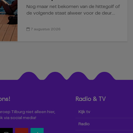
Nog maar net bekomen van de hittegolf of
de volgende staat alweer voor de deur....
7 augustus 2026
ons!
Radio & TV
oep Tilburg niet alleen hier,
Kijk tv
k via social media!
Radio