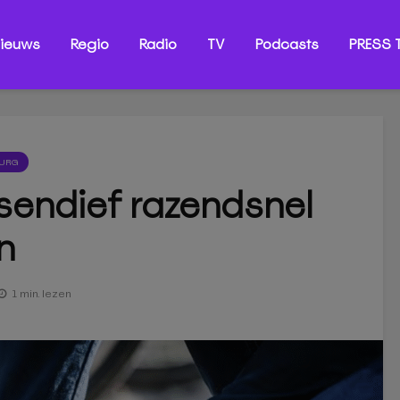
ieuws
Regio
Radio
TV
Podcasts
PRESS T
BURG
tsendief razendsnel
n
1 min. lezen