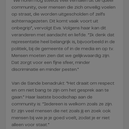
‘’We horen nog steeds veel verhalen uit de queer
community, over mensen die zich onveilig voelen
op straat, die worden uitgescholden of zelfs
achternagezeten. Dit komt vaak voort uit
onbegrip”, vervolgt Eva. Volgens haar kan dit
veranderen met aandacht en liefde. “Ik denk dat
representatie heel belangrijk is, bijvoorbeeld in de
politiek, bij de gemeente of in de media en op tv.
Mensen moeten zien dat we gelijkwaardig zijn.
Dat zorgt voor een fijne sfeer, minder
discriminatie en minder pesten.”
Van de Sande benadrukt: “Het draait om respect
en om niet bang te zijn om het gesprek aan te
gaan.” Haar laatste boodschap aan de
community is: “Iedereen is welkom zoals ze zijn.
Er zijn veel mensen die net zoals jij en zoek ook
mensen bij wie je je goed voelt, zodat je er niet
alleen voor staat.”