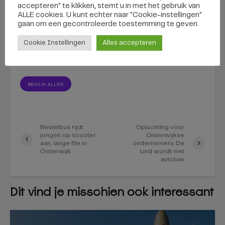
accepteren" te klikken, stemt u in met het gebruik van
ALLE cookies. U kunt echter naar "Cookie-instellingen"
gaan om een ​​gecontroleerde toestemming te geven.
Cookie Instellingen
Alles accepteren
Omroep Tilburg
BEKIJK ALLES
Bestelbus rijdt
Opluchting voor
jongen op scooter
Oisterwijkse
aan, lange file in
ondernemers: De
Oisterwijk
Lind wordt niet
autoluw
Dit vind je misschien ook interessant