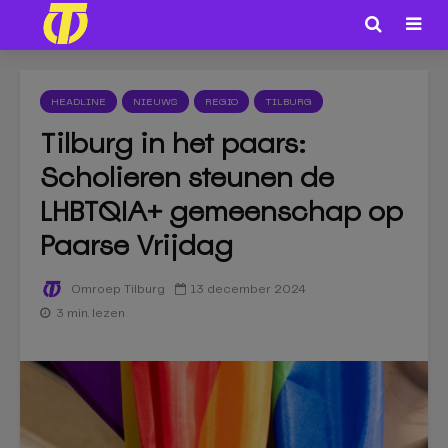
HEADLINE
NIEUWS
REGIO
TILBURG
Tilburg in het paars:
Scholieren steunen de
LHBTQIA+ gemeenschap op
Paarse Vrijdag
13 december 2024
Omroep Tilburg
3 min. lezen