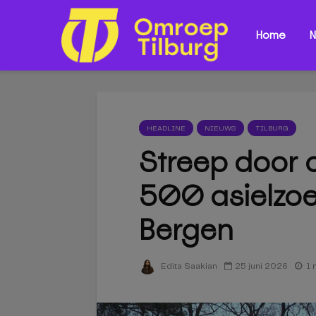
Home
N
HEADLINE
NIEUWS
TILBURG
Streep door 
500 asielzoe
Bergen
25 juni 2026
1 
Edita Saakian