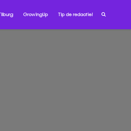
ilburg
GrowingUp
Tip de redactie!