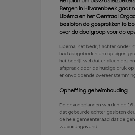
Het plan om 500 asielzoekers
Bergen in Hilvarenbeek gaat n
Libéma en het Centraal Orga
besloten de gesprekken te beë
over de doelgroep voor de op
Libéma, het bedrijf achter onder
had aangeboden om op eigen grond
het bedrijf wel dat er alleen ge
afspraak door de huidige druk op
er onvoldoende overeenstemming 
Opheffing geheimhouding
De opvangplannen werden op 16 a
dat gebeurde achter gesloten deure
de hele gemeenteraad dat de ge
woensdagavond.