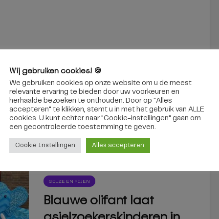
Wij gebruiken cookies! 🍪
Nieuwe hoogspanningslijn loopt
dwars door natuurgebied: ‘Het
We gebruiken cookies op onze website om u de meest
is hard nodig’
relevante ervaring te bieden door uw voorkeuren en
herhaalde bezoeken te onthouden. Door op "Alles
accepteren" te klikken, stemt u in met het gebruik van ALLE
cookies. U kunt echter naar "Cookie-instellingen" gaan om
een ​​gecontroleerde toestemming te geven.
interessant
Cookie Instellingen
Alles accepteren
GILZE EN RIJEN
Blauwe olifant laat
asielzoekerskinderen in