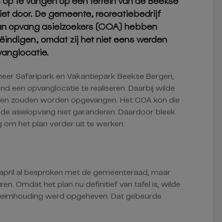
 op te vangen op een terrein van de Beekse
iet door. De gemeente, recreatiebedrijf
an opvang asielzoekers (COA) hebben
indigen, omdat zij het niet eens werden
vanglocatie.
 meer Safaripark en Vakantiepark Beekse Bergen,
 een opvanglocatie te realiseren. Daarbij wilde
zinnen zouden worden opgevangen. Het COA kon die
 de asielopvang niet garanderen. Daardoor bleek
om het plan verder uit te werken.
pril al besproken met de gemeenteraad, maar
n. Omdat het plan nu definitief van tafel is, wilde
heimhouding werd opgeheven. Dat gebeurde