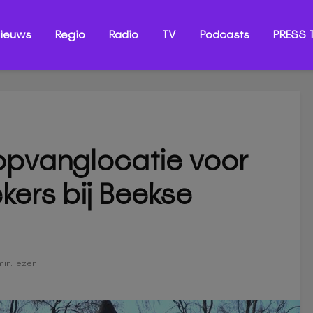
ieuws
Regio
Radio
TV
Podcasts
PRESS T
opvanglocatie voor
kers bij Beekse
min. lezen