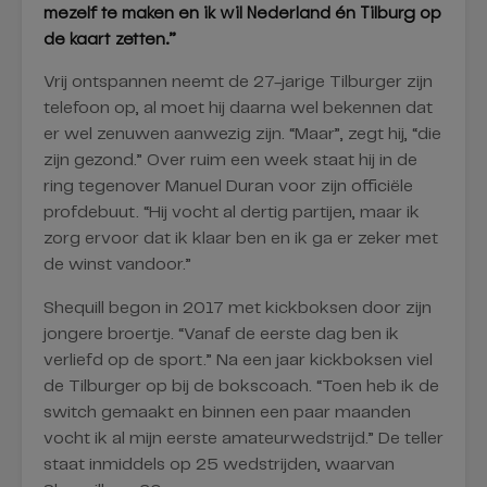
mezelf te maken en ik wil Nederland én Tilburg op
de kaart zetten.”
Vrij ontspannen neemt de 27-jarige Tilburger zijn
telefoon op, al moet hij daarna wel bekennen dat
er wel zenuwen aanwezig zijn. “Maar”, zegt hij, “die
zijn gezond.” Over ruim een week staat hij in de
ring tegenover Manuel Duran voor zijn officiële
profdebuut. “Hij vocht al dertig partijen, maar ik
zorg ervoor dat ik klaar ben en ik ga er zeker met
de winst vandoor.”
Shequill begon in 2017 met kickboksen door zijn
jongere broertje. “Vanaf de eerste dag ben ik
verliefd op de sport.” Na een jaar kickboksen viel
de Tilburger op bij de bokscoach. “Toen heb ik de
switch gemaakt en binnen een paar maanden
vocht ik al mijn eerste amateurwedstrijd.” De teller
staat inmiddels op 25 wedstrijden, waarvan