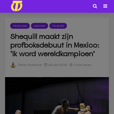
HEADLINE
NIEUWS
TILBURG
Shequill maakt zijn
profboksdebuut in Mexico:
‘Ik word wereldkampioen’
26 juni 2025
3 min. lezen
Pieter Soethout