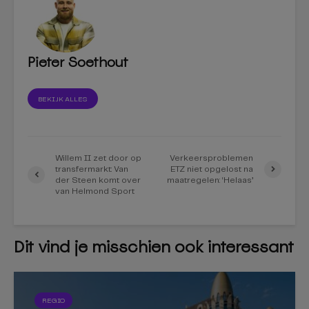
Pieter Soethout
BEKIJK ALLES
Willem II zet door op
Verkeersproblemen
transfermarkt: Van
ETZ niet opgelost na
der Steen komt over
maatregelen: ‘Helaas’
van Helmond Sport
Dit vind je misschien ook interessant
REGIO