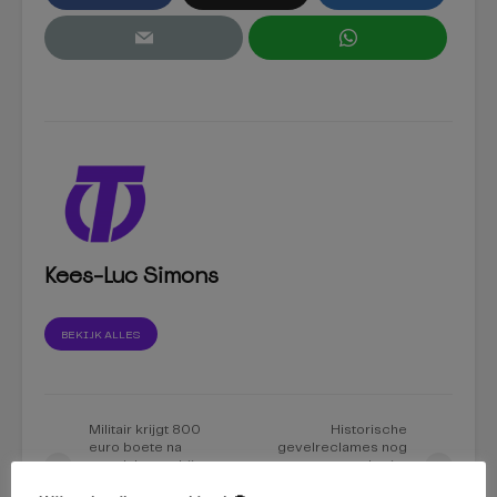
Kees-Luc Simons
BEKIJK ALLES
Militair krijgt 800
Historische
euro boete na
gevelreclames nog
ongeluk waarbij
steeds niet
fietser
aangepakt: ‘Moeten