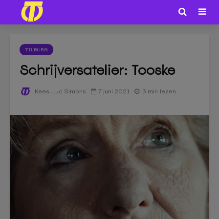
TILBURG
Schrijversatelier: Tooske
7 juni 2021
3 min. lezen
Kees-Luc Simons